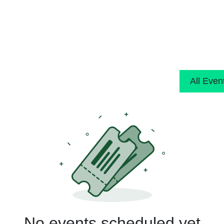
uns
Event anfragen
Speisen & Getränke
Kon
All Eve
No events scheduled yet